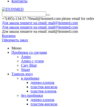
Контакты
+7(495)
-134-57-70
mail@itonmed.com please email for order
Для заказа пишите на email: mail@itonmed.com
Для заказа пишите на email: mail@itonmed.com
Для заказа пишите на email: mail@itonmed.com
Корзина
Оформить заказ
Меню
Пробирки со средами
Amies
Amies с углем
Cary Blair
Stuart
Тампон-зонд
в пробирке
дерево-хлопок
пластик-вискоза
пластик-хлопок
без пробирки
дерево-хлопок
пластик-вискоза